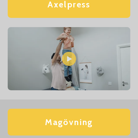
Axelpress
Magövning