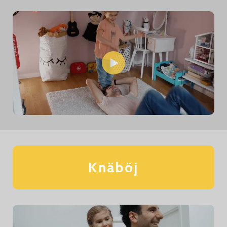
Knäböj