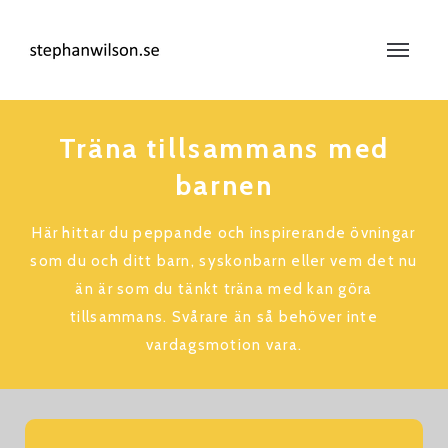
Träna tillsammans med
barnen
Här hittar du peppande och inspirerande övningar
som du och ditt barn, syskonbarn eller vem det nu
än är som du tänkt träna med kan göra
tillsammans. Svårare än så behöver inte
vardagsmotion vara.