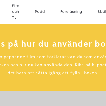
Film
och
Podd
Föreläsning
Skid
Tv
s på hur du använder b
en peppande film som förklarar vad du som använ
ken och hur du kan använda den. Kika på klippe
det bara att sätta igång att fylla i boken.