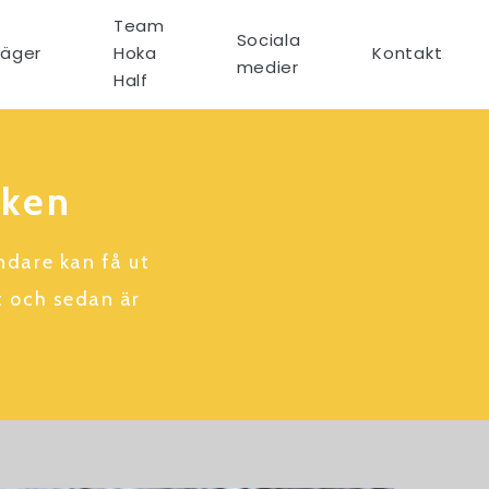
Team
Sociala
läger
Hoka
Kontakt
medier
Half
oken
dare kan få ut
t och sedan är