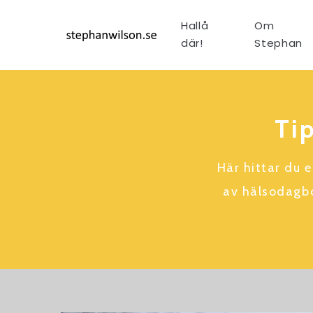
Hallå
Om
där!
Stephan
Tip
Här hittar du 
av hälsodagbo